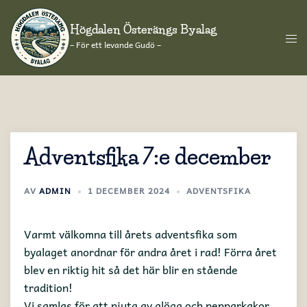
Hoppa
till
Högdalen Österängs Byalag
Slå
innehåll
– För ett levande Gudö –
på/
men
Adventsfika 7:e december
AV
ADMIN
1 DECEMBER 2024
ADVENTSFIKA
Varmt välkomna till årets adventsfika som
byalaget anordnar för andra året i rad! Förra året
blev en riktig hit så det här blir en stående
tradition!
Vi samlas för att njuta av glögg och pepparkakor,